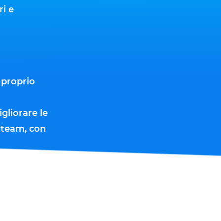
ri e
 proprio
gliorare le
l team, con