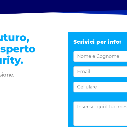
uturo,
Scrivici per info:
esperto
rity.
sione.