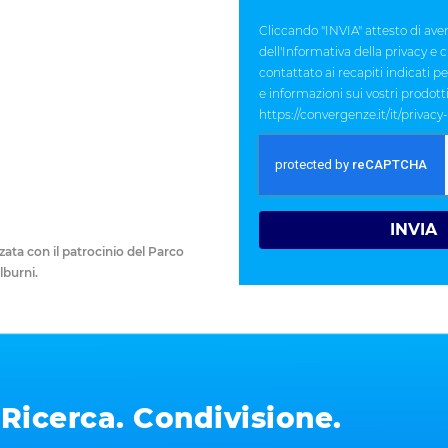
Cliccando "INVIA" attesto di aver
dell'Informativa della privacy e
contattato ai recapiti indicati p
e informazioni sui vostri prodotti 
https://convergenze.it/it/privacy
INVIA
ata con il patrocinio del Parco
lburni.
 Ricerca. Condivisione.