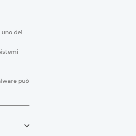
n uno dei
sistemi
malware può