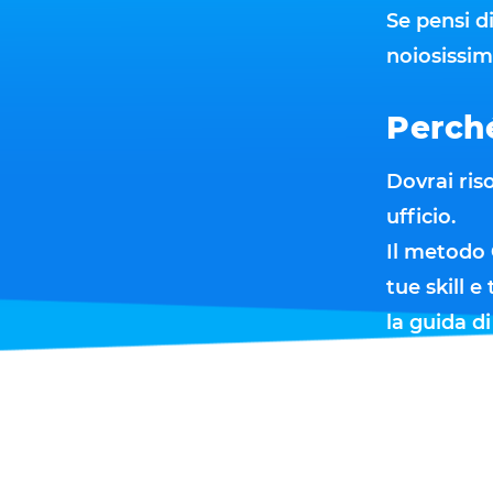
Se pensi d
noiosissim
Perch
Dovrai ris
ufficio.
Il metodo
tue skill 
la guida di