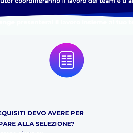
tutor coordineranno il lavoro del team e ti 
lenge presenterai il lavoro insieme al tuo 
EQUISITI DEVO AVERE PER
PARE ALLA SELEZIONE?