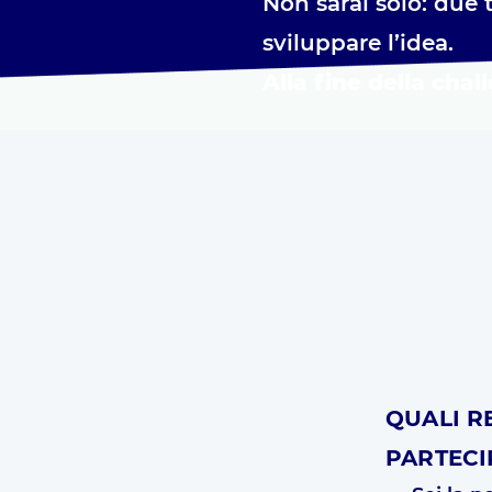
Non sarai solo: due 
sviluppare l’idea.
Alla fine della chal
QUALI R
PARTECI