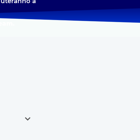
aiuteranno a
team.