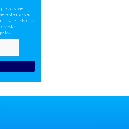
 preso visione
 che desidero essere
er ricevere assistenza
e servizi:
-policy