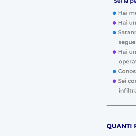
Sei la p
Hai me
Hai un
Sarann
segue
Hai un
operat
Conosc
Sei co
infilt
QUANTI 